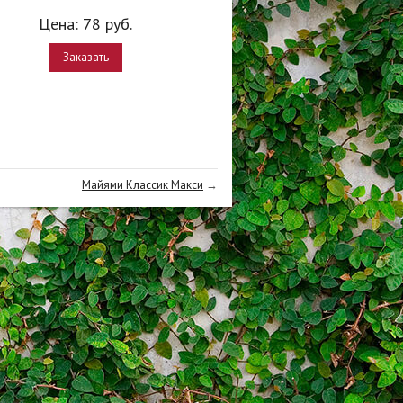
Цена:
78
руб.
Заказать
Майями Классик Макси
→