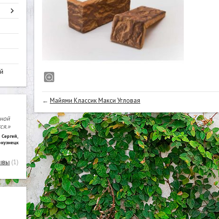
й
←
Майями Классик Макси Угловая
чной
ся.»
Сергей
,
окузнецк
ывы
(1)