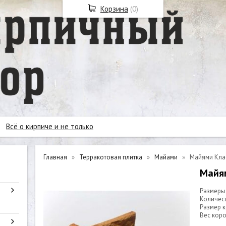
Корзина
(
0
)
Всё о кирпиче и не только
Главная
Терракотовая плитка
Майами
Майями Кла
Майям
Размеры:
Количест
Размер к
Вес короб