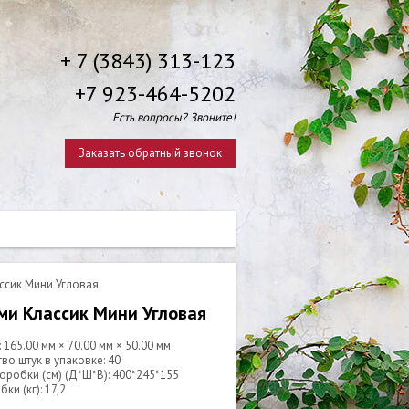
+ 7 (3843) 313-123
+7 923-464-5202
Есть вопросы? Звоните!
Заказать обратный звонок
ссик Мини Угловая
и Классик Мини Угловая
 165.00 мм × 70.00 мм × 50.00 мм
во штук в упаковке: 40
оробки (см) (Д*Ш*В): 400*245*155
ки (кг): 17,2