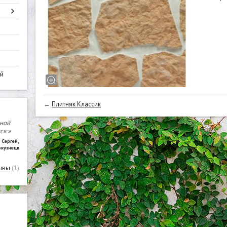
й
←
Плитняк Классик
чной
ся.»
Сергей
,
окузнецк
ывы
(1)