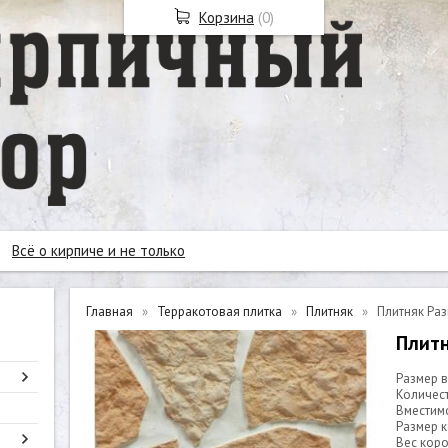
Корзина
(
0
)
Всё о кирпиче и не только
Главная
Терракотовая плитка
Плитняк
Плитняк Ра
Плит
Размер 
Количест
Вместимо
Размер к
Вес короб