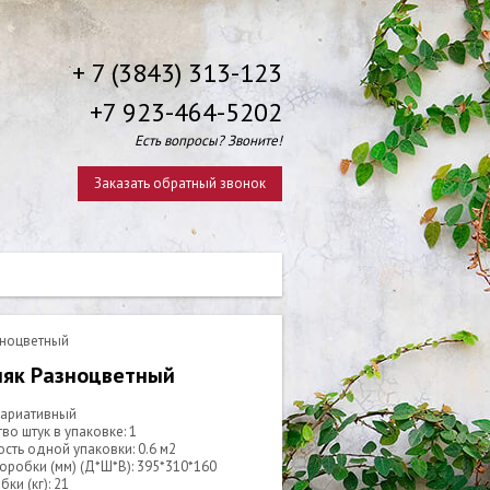
+ 7 (3843) 313-123
+7 923-464-5202
Есть вопросы? Звоните!
Заказать обратный звонок
зноцветный
няк Разноцветный
вариативный
во штук в упаковке: 1
сть одной упаковки: 0.6 м2
оробки (мм) (Д*Ш*В): 395*310*160
ки (кг): 21